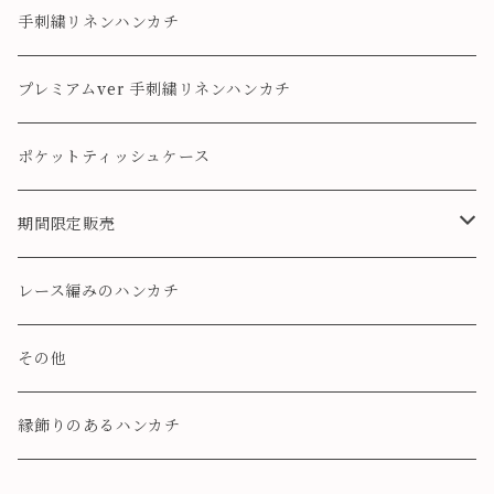
手刺繍リネンハンカチ
プレミアムver 手刺繍リネンハンカチ
ポケットティッシュケース
期間限定販売
・春の期間限定
レース編みのハンカチ
・夏の期間限定
その他
・秋の期間限定
縁飾りのあるハンカチ
・冬の期間限定